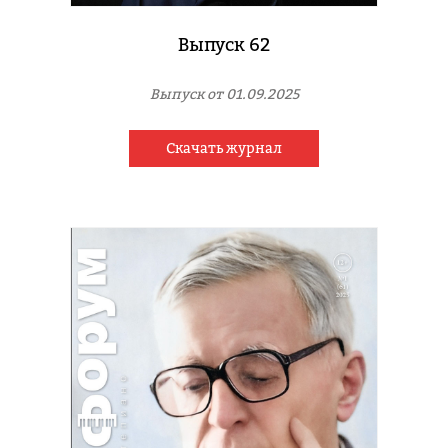
Выпуск 62
Выпуск от 01.09.2025
Скачать журнал