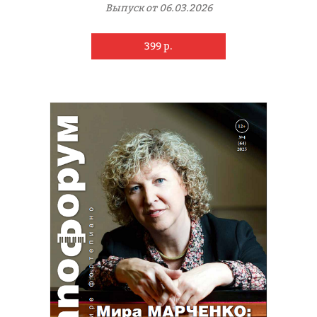
Выпуск от 06.03.2026
399 р.