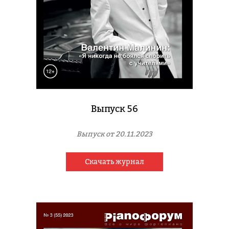
Выпуск 56
Выпуск от 20.11.2023
Скачать журнал