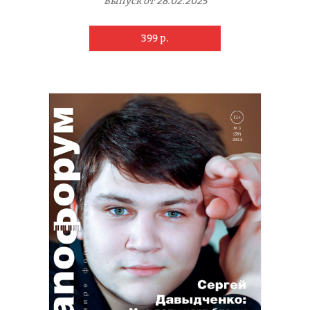
Выпуск от 28.02.2025
399 р.