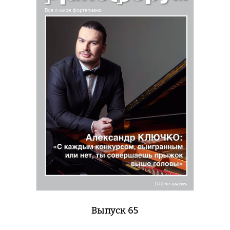
Выпуск 65