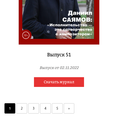
Выпуск 51
Выпуск от 02.11.2022
Скачать журнал
1
2
3
4
5
»