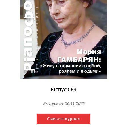
Выпуск 63
Выпуск от 06.11.2025
Скачать журнал