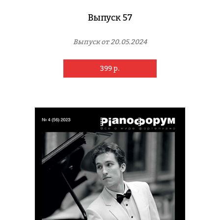
Выпуск 57
Выпуск от 20.05.2024
399 р.