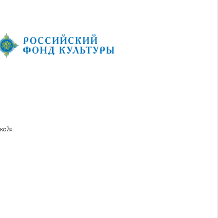
икой»