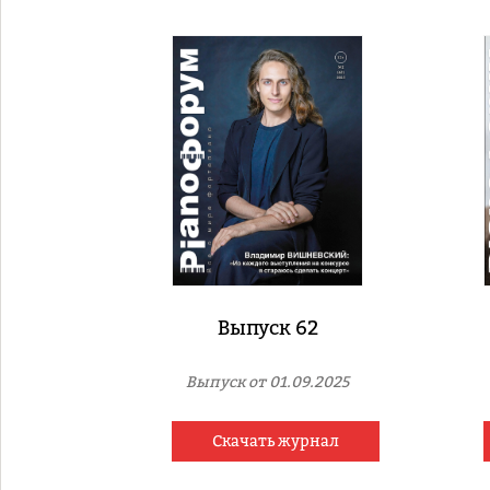
Выпуск 62
Выпуск от 01.09.2025
Скачать журнал