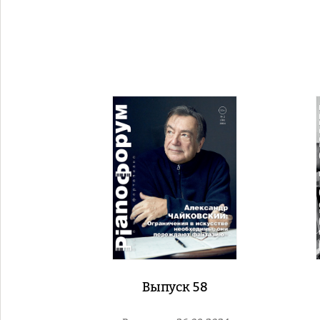
Выпуск 58