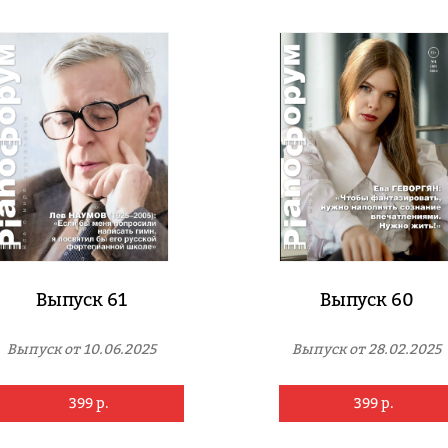
Выпуск 61
Выпуск 60
Выпуск от 10.06.2025
Выпуск от 28.02.2025
399 р.
399 р.