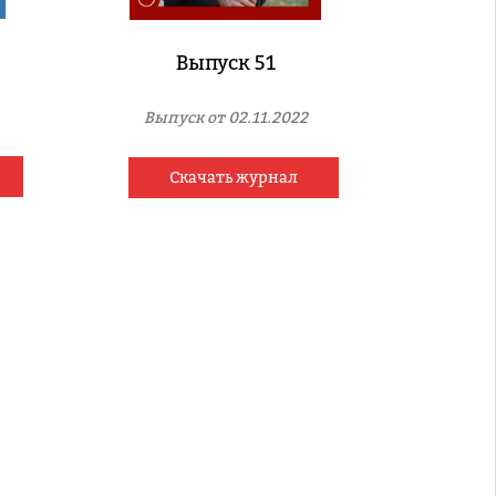
Выпуск 51
Выпуск от 02.11.2022
Скачать журнал