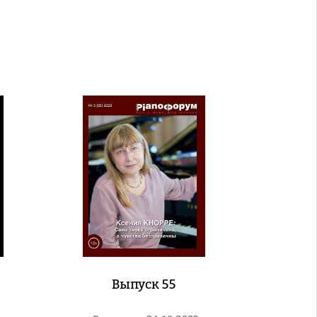
Выпуск 55