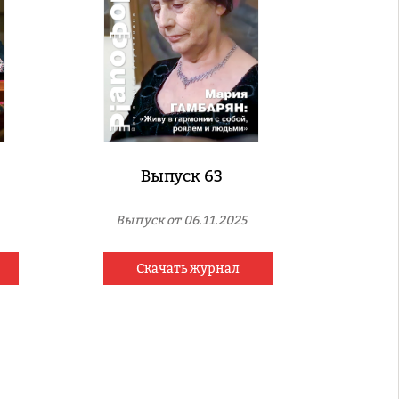
Выпуск 63
Выпуск от 06.11.2025
Скачать журнал