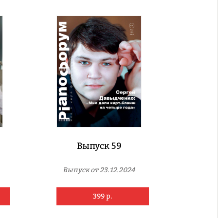
Выпуск 59
Выпуск от 23.12.2024
399 р.