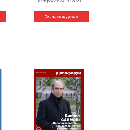
Выпуск от 24.10.2023
Скачать журнал