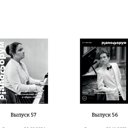
Выпуск 57
Выпуск 56