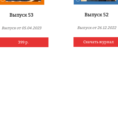
Выпуск 52
Выпуск 53
Выпуск от 26.12.2022
Выпуск от 05.04.2023
Скачать журнал
399 р.