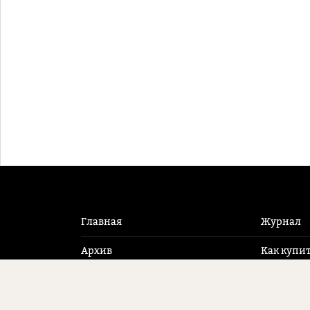
Главная
Журнал
Архив
Как купи
Новости
Контакт