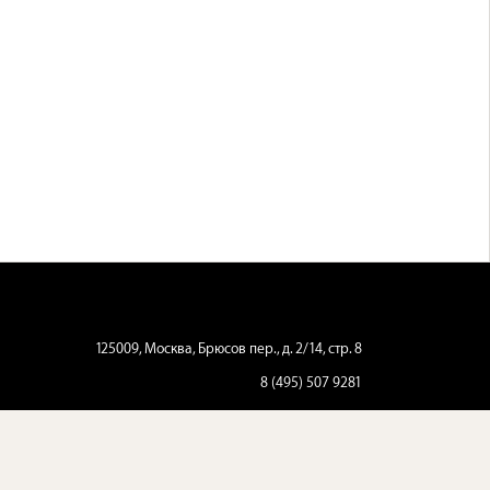
125009, Москва, Брюсов пер., д. 2/14, стр. 8
8 (495) 507 9281
pianoforum@mail.ru