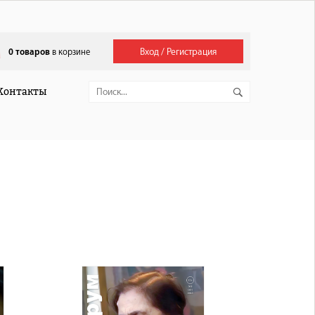
Вход / Регистрация
0
товаров
в корзине
Контакты