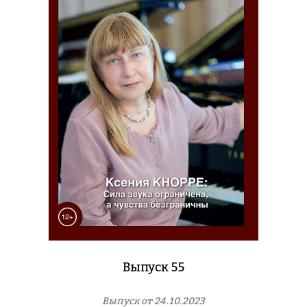
Выпуск 55
Выпуск от 24.10.2023