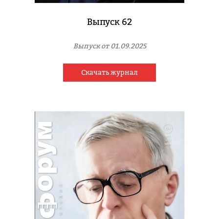
Выпуск 62
Выпуск от 01.09.2025
Скачать журнал