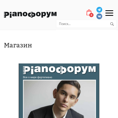
0
Магазин