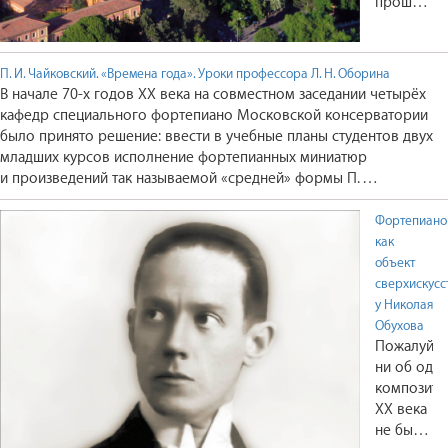
прошлого
века
был
известен
П. И. Чайковский. «Времена года». Уроки профессора Л. Н. Оборина
исключите
В начале 70‑х годов ХХ века на совместном заседании четырёх
благодаря
кафедр специального фортепиано Московской консерватории
автогонка
было принято решение: ввести в учебные планы студентов двух
«Формулы-
младших курсов исполнение фортепианных миниатюр
А потом
и произведений так называемой «средней» формы П.
произошл
И. Чайковского.
чудо: в
Фортепиано
скромный
как
городок
объект
в
сверхискусс
провинци
у Николая
Болонья
Обухова
устремили
Пожалуй,
молодые
ни об одн
пианисты
композито
со всего
ХХ века
мира.
не бытует
Ибо