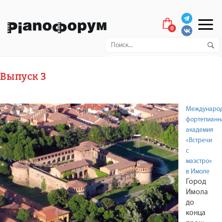
0
Выпуск 3
Междунаро
фортепианн
академия
«Встречи
с
маэстро»
в Имоле
Город
Имола
до
конца