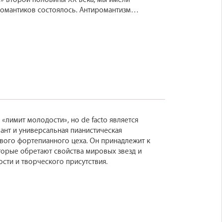
романтиков состоялось. Антиромантизм
ионных жесткостей», новым изяществом
 признавалась господствующей, но не
тических отторжений нередко прощупывался
омантиков был символом их главных
е великих артефактов постромантизма,
т в творчестве и в конце концов выливается в
ироко, преломившейся разнообразно идеи
«лимит молодости», но de facto является
ант и универсальная пианистическая
ого фортепианного цеха. Он принадлежит к
торые обретают свойства мировых звезд и
сти и творческого присутствия.