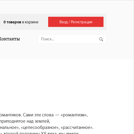
Вход / Регистрация
0
товаров
в корзине
Контакты
омантиков. Сами эти слова — «романтизм»,
 приподнятое над землей,
нальное», «целесообразное», «рассчитанное».
» второй половины ХХ века, мы имели