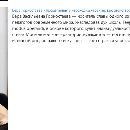
Вера Горностаева: «Кроме таланта необходим характер как свойство
Вера Васильевна Горностаева — носитель славы одного из
педагогов современного мира. Унаследовав дух школы Генр
modus operandi, в основе которого культ индивидуальност
стенах Московской консерватории музыкантов — носителе
истинный рыцарь нашего искусства — «без страха и упрека
тектонический ритм общественной жизни, один из лидеров 
России ХХ–ХХI столетий.