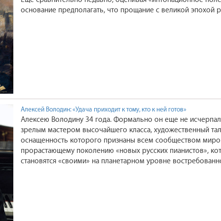
основание предполагать, что прощание с великой эпохой 
воскликнул о себе металлическим громом новых «интонац
линеарной графики и ритмов. Однако возникшая тенденция
единственной. Даже в глубинах превалирующих антироман
все тот же лирический «пульс сочувствия», который для р
устремлений. Даже после того, как завершилось накоплени
тектоническая инерция романтических импульсов не угасае
рождение новой «интонационной идеи», утвердившейся ш
нео-романтизма.
Алексей Володин: «Удача приходит к тому, кто к ней готов»
Алексею Володину 34 года. Формально он еще не исчерпал 
зрелым мастером высочайшего класса, художественный тал
оснащенность которого признаны всем сообществом миров
прорастающему поколению «новых русских пианистов», ко
становятся «своими» на планетарном уровне востребованно