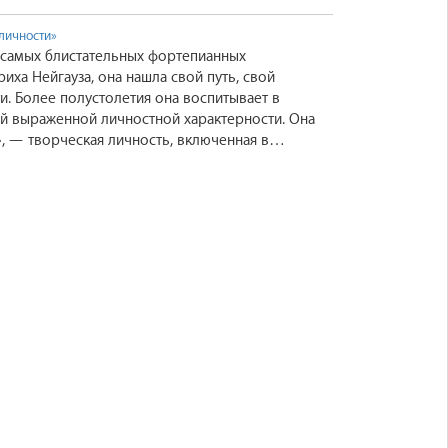
 личности»
 самых блистательных фортепианных
иха Нейгауза, она нашла свой путь, свой
и. Более полустолетия она воспитывает в
й выраженной личностной характерности. Она
», — творческая личность, включенная в
в деле созидания пространства Культуры в