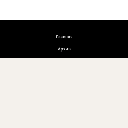
Главная
Архив
Новости
Журнал
Как купить
Контакты
125009, Москва, Брюсов пер., д. 2/14, стр. 8
8 (495) 507 9281
pianoforum@mail.ru