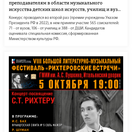
преподавателям в области музыкального
искусства детских школ искусств, училищ и вузов
за достижения в педагогической деятельности в
Конкурс проводился во второй раз (премии учреждены Указом
2023 году
Президента РФ в 2022), в нем приняли участие 565 соискателей:
71 - от вузов, 106 - от училищ и 388 - от ДШИ. Кандидатов
оценивала специальная комиссия, сформированная
Министерством культуры РФ.