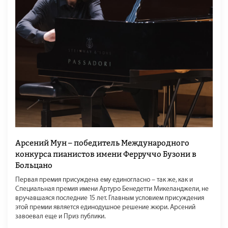
Арсений Мун – победитель Международного
конкурса пианистов имени Ферруччо Бузони в
Больцано
Первая премия присуждена ему единогласно – так же, как и
Специальная премия имени Артуро Бенедетти Микеланджели, не
вручавшаяся последние 15 лет. Главным условием присуждения
этой премии является единодушное решение жюри. Арсений
завоевал еще и Приз публики.