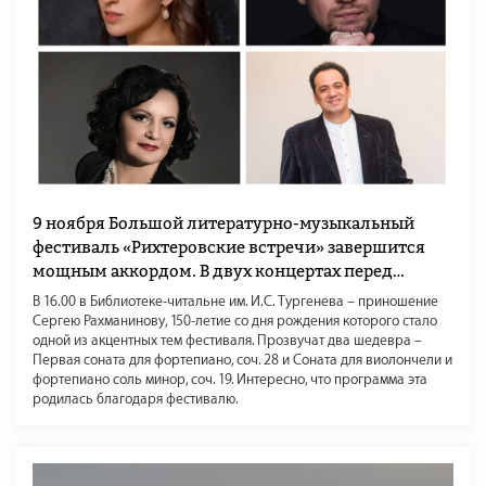
9 ноября Большой литературно-музыкальный
фестиваль «Рихтеровские встречи» завершится
мощным аккордом. В двух концертах перед
зрителями предстанут три ярких творческих
В 16.00 в Библиотеке-читальне им. И.С. Тургенева – приношение
тандема: Алексей Набиулин – Кирилл Родин,
Сергею Рахманинову, 150-летие со дня рождения которого стало
одной из акцентных тем фестиваля. Прозвучат два шедевра –
Александр Покидченко – Ирина Шишкова, Андрей
Первая соната для фортепиано, соч. 28 и Соната для виолончели и
Коробейников – Алиса Гицба.
фортепиано соль минор, соч. 19. Интересно, что программа эта
родилась благодаря фестивалю.