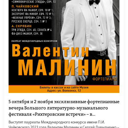
5 октября и 2 ноября эксклюзивные фортепианные
вечера Большого литературно-музыкального
фестиваля «Рихтеровские встречи» – в
Итальянском дворике Государственного музея
Выступят лауреаты Международного конкурса имени П.И.
изобразительных искусств им. А.С. Пушкина.
Чайковского 2023 года Валентин Малинин и Сергей Давыдченко –