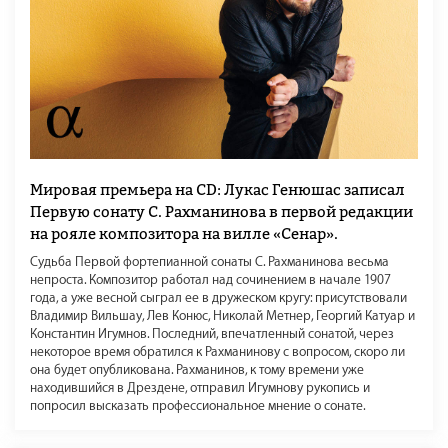
Мировая премьера на CD: Лукас Генюшас записал
Первую сонату С. Рахманинова в первой редакции
на рояле композитора на вилле «Сенар».
Судьба Первой фортепианной сонаты С. Рахманинова весьма
непроста. Композитор работал над сочинением в начале 1907
года, а уже весной сыграл ее в дружеском кругу: присутствовали
Владимир Вильшау, Лев Конюс, Николай Метнер, Георгий Катуар и
Константин Игумнов. Последний, впечатленный сонатой, через
некоторое время обратился к Рахманинову с вопросом, скоро ли
она будет опубликована. Рахманинов, к тому времени уже
находившийся в Дрездене, отправил Игумнову рукопись и
попросил высказать профессиональное мнение о сонате.