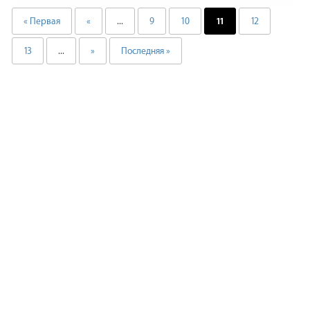
« Первая
«
...
9
10
11
12
13
...
»
Последняя »