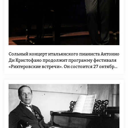
Cольный концерт итальянского пианиста Антонио
Ди Кристофано продолжит программу фестиваля
«Рихтеровские встречи». Он состоится 27 октября
в Большом зале Мемориального музея А.Н.
Скрябина.