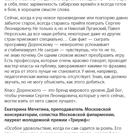
в себя, плюс заряженность сибирских времён: я всегда готов
к бою, в хорошем смысле слова.
Сейчас, когда я учу новое произведение или повторяю давно
забытое старое, всегда стараюсь прийти поиграть Сергею
Леонидовичу. Не только я, но и Николай Луганский, Павел
Нерсесьян, да все наши ребята, некоторые даже из других
стран приезжают специально… Сам факт — сыграть
программу Доренскому — невероятно успокаивает
и стабилизирует. Не сыграл — чувствуешь, что-то не то,
не знаю почему. Он одним словом может преобразить игру.
Есть профессора, которые очень красиво говорят, проводят
мастер-классы на публику, завораживают какими-то фразами,
но игра от этого лучше не становится. У меня, например,
педагогическая жилка напрочь отсутствует. Знаю, как должно
звучать, но не могу объяснить, как этого добиться.
Класс Доренского — это бренд мирового уровня. Дай Бог,
чтобы ученики Сергея Леонидовича, которые у него сейчас,
могли взять от него самое лучшее».
Екатерина Мечетина,
преподаватель Московской
консерватории, солистка Московской филармонии,
лауреат молодежной премии «Триумф»:
«Особое удовольствие, когда он сам садится за рояль. Его