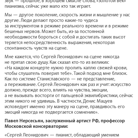
звук — прошлое, в хорошем смысле слова, «золотой век»
пианизма, сейчас уже мало кто так играет.
Мы — другое поколение, скорость жизни и мышление у нас
другие. Люди делают просто какие-то чудеса
за инструментом в режиме реального времени и в режиме
бешеных нервов. Может быть, из-за постоянной
необходимости бороться с собой и достигать таких высот
теряется непосредственность выражения, некоторая
спонтанность чувств на сцене.
Мне кажется, что Сергей Леонидович на сцене никогда
не прятал свою душу. Как сказал кто-то из великих:
«На каждом концерте нужно пролить каплю свежей крови,
чтобы слушатель поверил тебе». Такой подход мне близок.
Как по системе Станиславского — не представление,
а переживание. Сергей Леонидович как раз и учит: искусство
должно, прежде всего, влиять на чувства, эмоции,
а не вызывать восторги от пальцевой эквилибристики, сейчас
этим никого не удивишь. В частности, Денис Мацуев
исповедует именно эту манеру на сцене, правдивость его
эмоций никогда не подвергается сомнению».
Павел Нерсесьян,
заслуженный артист РФ, профессор
Московской консерватории:
«Сергей Леонидович — пианист, обладающий умением