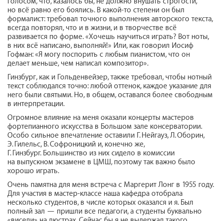
голосом, что, казалось бы, не должно внушать строгости,
но всё равно его боялись. В какой-то степени он был
формалист: требовал точного выполнения авторского текста,
всегда повторял, что и в жизни, и в творчестве всё
развивается по форме. «Хочешь научиться играть? Вот ноты,
в них всё написано, выполняй!» Или, как говорил Иосиф
Гофман: «Я могу поспорить с любым пианистом, что он
делает меньше, чем написал композитор».
Гинзбург, как и Гольденвейзер, также требовал, чтобы нотный
текст соблюдался точно: любой оттенок, каждое указание для
него были святыми. Но, в общем, оставался более свободным
в интерпретации.
Огромное влияние на меня оказали концерты мастеров
фортепианного искусства в Большом зале консерватории.
Особо сильное впечатление оставили Г. Нейгауз, Л. Оборин,
Э. Гилельс, В. Софроницкий и, конечно же,
Г. Гинзбург. Большинство из них сидело в комиссии
на выпускном экзамене в ЦМШ, поэтому так важно было
хорошо играть.
Очень памятна для меня встреча с Маргерит Лонг в 1955 году.
Для участия в мастер-классе наша кафедра отобрала
несколько студентов, в числе которых оказался и я. Был
полный зал — пришли все педагоги, а студенты буквально
«висели» на люстрах. Сейчас бы я не выдержал такого