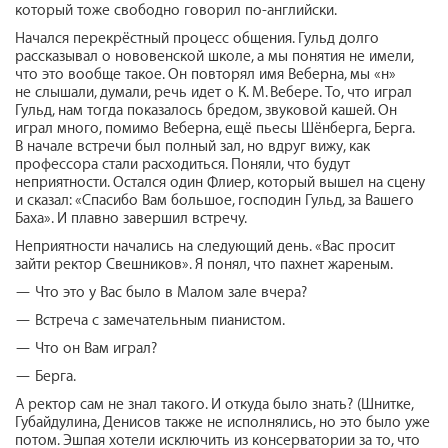
который тоже свободно говорил по-английски.
Начался перекрёстный процесс общения. Гульд долго
рассказывал о нововенской школе, а мы понятия не имели,
что это вообще такое. Он повторял имя Веберна, мы «н»
не слышали, думали, речь идет о К. М. Вебере. То, что играл
Гульд, нам тогда показалось бредом, звуковой кашей. Он
играл много, помимо Веберна, ещё пьесы Шёнберга, Берга.
В начале встречи был полный зал, но вдруг вижу, как
профессора стали расходиться. Поняли, что будут
неприятности. Остался один Флиер, который вышел на сцену
и сказал: «Спасибо Вам большое, господин Гульд, за Вашего
Баха». И плавно завершил встречу.
Неприятности начались на следующий день. «Вас просит
зайти ректор Свешников». Я понял, что пахнет жареным.
— Что это у Вас было в Малом зале вчера?
— Встреча с замечательным пианистом.
— Что он Вам играл?
— Берга.
А ректор сам не знал такого. И откуда было знать? (Шнитке,
Губайдулина, Денисов также не исполнялись, но это было уже
потом. Эшпая хотели исключить из консерватории за то, что