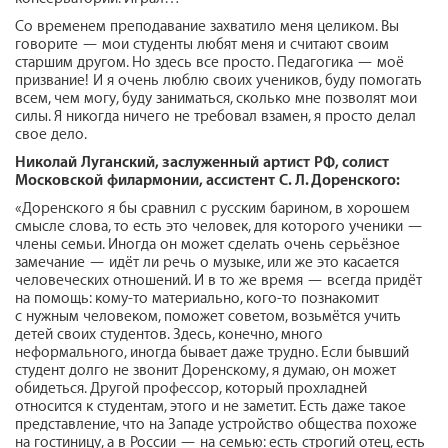
Со временем преподавание захватило меня целиком. Вы
говорите — мои студенты любят меня и считают своим
старшим другом. Но здесь все просто. Педагогика — моё
призвание! И я очень люблю своих учеников, буду помогать
всем, чем могу, буду заниматься, сколько мне позволят мои
силы. Я никогда ничего не требовал взамен, я просто делал
свое дело.
Николай Луганский, заслуженный артист РФ, солист
Московской филармонии, ассистент С. Л. Доренского:
«Доренского я бы сравнил с русским барином, в хорошем
смысле слова, то есть это человек, для которого ученики —
члены семьи. Иногда он может сделать очень серьёзное
замечание — идёт ли речь о музыке, или же это касается
человеческих отношений. И в то же время — всегда придёт
на помощь: кому-то материально, кого-то познакомит
с нужным человеком, поможет советом, возьмётся учить
детей своих студентов. Здесь, конечно, много
неформального, иногда бывает даже трудно. Если бывший
студент долго не звонит Доренскому, я думаю, он может
обидеться. Другой профессор, который прохладней
относится к студентам, этого и не заметит. Есть даже такое
представление, что на Западе устройство общества похоже
на гостиницу, а в России — на семью: есть строгий отец, есть