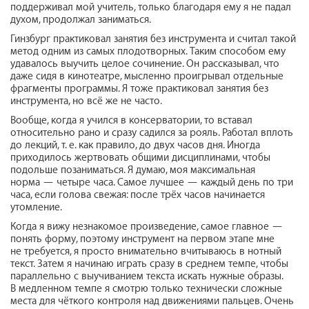
поддерживал мой учитель, только благодаря ему я не падал
духом, продолжал заниматься.
Гинзбург практиковал занятия без инструмента и считал такой
метод одним из самых плодотворных. Таким способом ему
удавалось выучить целое сочинение. Он рассказывал, что
даже сидя в кинотеатре, мысленно проигрывал отдельные
фрагменты программы. Я тоже практиковал занятия без
инструмента, но всё же не часто.
Вообще, когда я учился в консерватории, то вставал
относительно рано и сразу садился за рояль. Работал вплоть
до лекций, т. е. как правило, до двух часов дня. Иногда
приходилось жертвовать общими дисциплинами, чтобы
подольше позаниматься. Я думаю, моя максимальная
норма — четыре часа. Самое лучшее — каждый день по три
часа, если голова свежая: после трёх часов начинается
утомление.
Когда я вижу незнакомое произведение, самое главное —
понять форму, поэтому инструмент на первом этапе мне
не требуется, я просто внимательно вчитываюсь в нотный
текст. Затем я начинаю играть сразу в среднем темпе, чтобы
параллельно с выучиванием текста искать нужные образы.
В медленном темпе я смотрю только технически сложные
места для чёткого контроля над движениями пальцев. Очень