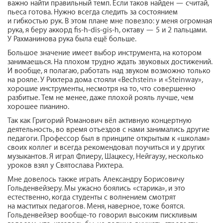
важно найти правильный темп. Если таков найден — считай,
пьеса готова. Нужно всегда следить за состоянием
и гибкостью рук. В этом плане мне повезло: у меня огромная
рука, я беру аккорд fis-h‑dis-gis-h, октаву — 5 и 2 пальцами.
У Рахманинова рука была ещё больше.
Большое значение имеет выбор инструмента, на котором
занимаешься. На плохом трудно ждать звуковых достижений.
И вообще, я полагаю, работать над звуком возможно только
на рояле. У Рихтера дома стояли «Bechstein» и «Steinway»,
хорошие инструменты, несмотря на то, что совершенно
разбитые. Тем не менее, даже плохой рояль лучше, чем
хорошее пианино.
Так как Григорий Романович вёл активную концертную
деятельность, во время отъездов с нами занимались другие
педагоги. Профессор был в принципе открытым к «школам»
своих коллег и всегда рекомендовал поучиться и у других
музыкантов. Я играл Флиеру, Шацкесу, Нейгаузу, несколько
уроков взял у Святослава Рихтера.
Мне довелось также играть Александру Борисовичу
Гольденвейзеру. Мы ужасно боялись «старика», и это
естественно, когда студенты с волнением смотрят
на маститых педагогов. Меня, наверное, тоже боятся.
Гольденвейзер вообще-то говорил высоким пискливым