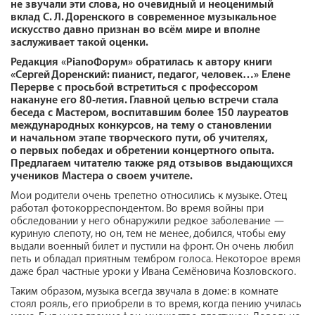
не звучали эти слова, но очевидный и неоценимый
вклад С. Л. Доренского в современное музыкальное
искусство давно признан во всём мире и вполне
заслуживает такой оценки.
Редакция «PianoФорум» обратилась к автору книги
«Сергей Доренский: пианист, педагог, человек…» Елене
Перерве с просьбой встретиться с профессором
накануне его 80‑летия. Главной целью встречи стала
беседа с Мастером, воспитавшим более 150 лауреатов
международных конкурсов, на тему о становлении
и начальном этапе творческого пути, об учителях,
о первых победах и обретении концертного опыта.
Предлагаем читателю также ряд отзывов выдающихся
учеников Мастера о своем учителе.
Мои родители очень трепетно относились к музыке. Отец
работал фотокорреспондентом. Во время войны при
обследовании у него обнаружили редкое заболевание —
куриную слепоту, но он, тем не менее, добился, чтобы ему
выдали военный билет и пустили на фронт. Он очень любил
петь и обладал приятным тембром голоса. Некоторое время
даже брал частные уроки у Ивана Семёновича Козловского.
Таким образом, музыка всегда звучала в доме: в комнате
стоял рояль, его приобрели в то время, когда пению училась