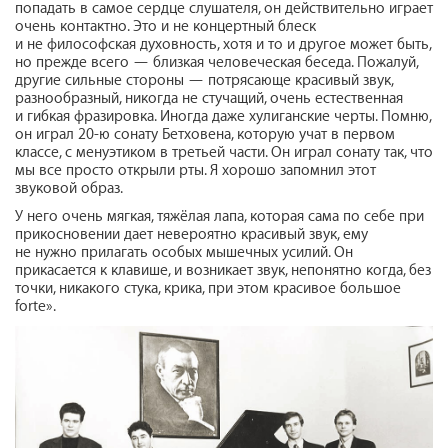
попадать в самое сердце слушателя, он действительно играет
очень контактно. Это и не концертный блеск
и не философская духовность, хотя и то и другое может быть,
но прежде всего — близкая человеческая беседа. Пожалуй,
другие сильные стороны — потрясающе красивый звук,
разнообразный, никогда не стучащий, очень естественная
и гибкая фразировка. Иногда даже хулиганские черты. Помню,
он играл 20‑ю сонату Бетховена, которую учат в первом
классе, с менуэтиком в третьей части. Он играл сонату так, что
мы все просто открыли рты. Я хорошо запомнил этот
звуковой образ.
У него очень мягкая, тяжёлая лапа, которая сама по себе при
прикосновении дает невероятно красивый звук, ему
не нужно прилагать особых мышечных усилий. Он
прикасается к клавише, и возникает звук, непонятно когда, без
точки, никакого стука, крика, при этом красивое большое
forte».