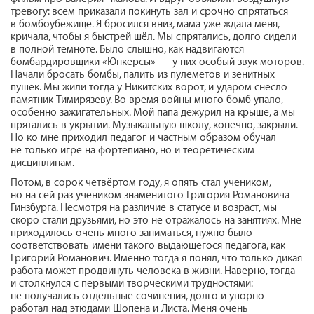
тревогу: всем приказали покинуть зал и срочно спрятаться
в бомбоубежище. Я бросился вниз, мама уже ждала меня,
кричала, чтобы я быстрей шёл. Мы спрятались, долго сидели
в полной темноте. Было слышно, как надвигаются
бомбардировщики «Юнкерсы» — у них особый звук моторов.
Начали бросать бомбы, палить из пулеметов и зенитных
пушек. Мы жили тогда у Никитских ворот, и ударом снесло
памятник Тимирязеву. Во время войны много бомб упало,
особенно зажигательных. Мой папа дежурил на крыше, а мы
прятались в укрытии. Музыкальную школу, конечно, закрыли.
Но ко мне приходил педагог и частным образом обучал
не только игре на фортепиано, но и теоретическим
дисциплинам.
Потом, в сорок четвёртом году, я опять стал учеником,
но на сей раз учеником знаменитого Григория Романовича
Гинзбурга. Несмотря на различие в статусе и возраст, мы
скоро стали друзьями, но это не отражалось на занятиях. Мне
приходилось очень много заниматься, нужно было
соответствовать имени такого выдающегося педагога, как
Григорий Романович. Именно тогда я понял, что только дикая
работа может продвинуть человека в жизни. Наверно, тогда
и столкнулся с первыми творческими трудностями:
не получались отдельные сочинения, долго и упорно
работал над этюдами Шопена и Листа. Меня очень