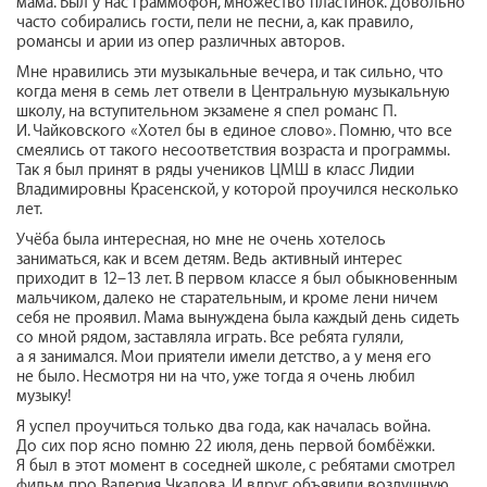
мама. Был у нас граммофон, множество пластинок. Довольно
часто собирались гости, пели не песни, а, как правило,
романсы и арии из опер различных авторов.
Мне нравились эти музыкальные вечера, и так сильно, что
когда меня в семь лет отвели в Центральную музыкальную
школу, на вступительном экзамене я спел романс П.
И. Чайковского «Хотел бы в единое слово». Помню, что все
смеялись от такого несоответствия возраста и программы.
Так я был принят в ряды учеников ЦМШ в класс Лидии
Владимировны Красенской, у которой проучился несколько
лет.
Учёба была интересная, но мне не очень хотелось
заниматься, как и всем детям. Ведь активный интерес
приходит в 12–13 лет. В первом классе я был обыкновенным
мальчиком, далеко не старательным, и кроме лени ничем
себя не проявил. Мама вынуждена была каждый день сидеть
со мной рядом, заставляла играть. Все ребята гуляли,
а я занимался. Мои приятели имели детство, а у меня его
не было. Несмотря ни на что, уже тогда я очень любил
музыку!
Я успел проучиться только два года, как началась война.
До сих пор ясно помню 22 июля, день первой бомбёжки.
Я был в этот момент в соседней школе, с ребятами смотрел
фильм про Валерия Чкалова. И вдруг объявили воздушную