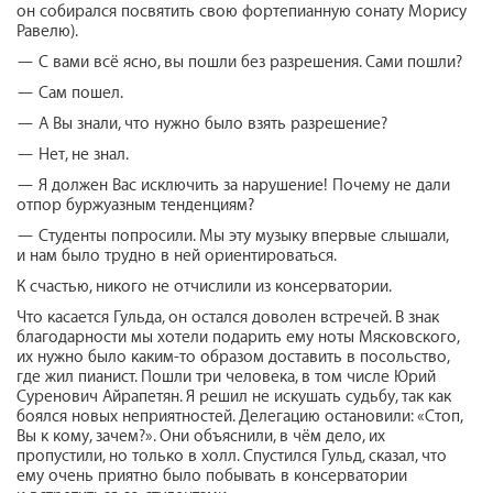
он собирался посвятить свою фортепианную сонату Морису
Равелю).
— С вами всё ясно, вы пошли без разрешения. Сами пошли?
— Сам пошел.
— А Вы знали, что нужно было взять разрешение?
— Нет, не знал.
— Я должен Вас исключить за нарушение! Почему не дали
отпор буржуазным тенденциям?
— Студенты попросили. Мы эту музыку впервые слышали,
и нам было трудно в ней ориентироваться.
К счастью, никого не отчислили из консерватории.
Что касается Гульда, он остался доволен встречей. В знак
благодарности мы хотели подарить ему ноты Мясковского,
их нужно было каким-то образом доставить в посольство,
где жил пианист. Пошли три человека, в том числе Юрий
Суренович Айрапетян. Я решил не искушать судьбу, так как
боялся новых неприятностей. Делегацию остановили: «Стоп,
Вы к кому, зачем?». Они объяснили, в чём дело, их
пропустили, но только в холл. Спустился Гульд, сказал, что
ему очень приятно было побывать в консерватории