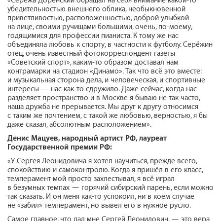
«Серёжа Доренский обращал на себя внимание какой-то
убедительностью внешнего облика, необыкновенной
приветливостью, расположенностью, доброй улыбкой
на лице, своими ручищами большими, очень, по-моему,
годящимися для профессии пианиста. К тому же нас
объединяла любовь к спорту, в частности к футболу. Серёжин
отец, очень известный фотокорреспондент газеты
«Советский спорт», каким-то образом доставал нам
контрамарки на стадион «Динамо». Так что всё это вместе:
и музыкальная сторона дела, и человеческая, и спортивные
интересы — нас как-то сдружило. Даже сейчас, когда нас
разделяет пространство и в Москве я бываю не так часто,
наша дружба не прерывается. Мы друг к другу относимся
с таким же почтением, с такой же любовью, верностью, я бы
даже сказал, абсолютным расположением».
Денис Мацуев,
народный артист РФ, лауреат
Государственной премии РФ:
«У Сергея Леонидовича я хотел научиться, прежде всего,
спокойствию и самоконтролю. Когда я пришёл в его класс,
темперамент мой просто захлестывал, я всё играл
в безумных темпах — горячий сибирский парень, если можно
так сказать. И он меня как-то успокоил, ни в коем случае
не «забил» темперамент, но вывел его в нужное русло.
Самое главное, что дал мне Сергей Леонидович, — это вера