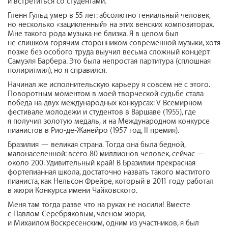
и встретиться со студентами.
Гленн Гульд умер в 55 лет: абсолютно гениальный человек,
но несколько «зацикленный» на этих венских композиторах.
Мне такого рода музыка не близка. Я в целом был
не слишком горячим сторонником современной музыки, хотя
позже без особого труда выучил весьма сложный концерт
Самуэля Барбера. Это была непростая партитура (сплошная
полиритмия), но я справился.
Начинал же исполнительскую карьеру я совсем не с этого.
Поворотным моментом в моей творческой судьбе стала
победа на двух международных конкурсах: V Всемирном
фестивале молодежи и студентов в Варшаве (1955), где
я получил золотую медаль, и на Международном конкурсе
пианистов в Рио-де-Жанейро (1957 год, II премия).
Бразилия — великая страна. Тогда она была бедной,
малонаселенной: всего 80 миллионов человек, сейчас —
около 200. Удивительный край! В Бразилии прекрасная
фортепианная школа, достаточно назвать такого маститого
пианиста, как Нельсон Фрейре, который в 2011 году работал
в жюри Конкурса имени Чайковского.
Меня там тогда разве что на руках не носили! Вместе
с Павлом Серебряковым, членом жюри,
и Михаилом Воскресенским, одним из участников, я был