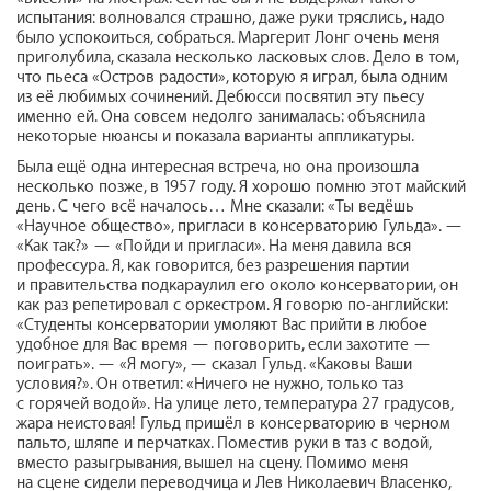
испытания: волновался страшно, даже руки тряслись, надо
было успокоиться, собраться. Маргерит Лонг очень меня
приголубила, сказала несколько ласковых слов. Дело в том,
что пьеса «Остров радости», которую я играл, была одним
из её любимых сочинений. Дебюсси посвятил эту пьесу
именно ей. Она совсем недолго занималась: объяснила
некоторые нюансы и показала варианты аппликатуры.
Была ещё одна интересная встреча, но она произошла
несколько позже, в 1957 году. Я хорошо помню этот майский
день. С чего всё началось… Мне сказали: «Ты ведёшь
«Научное общество», пригласи в консерваторию Гульда». —
«Как так?» — «Пойди и пригласи». На меня давила вся
профессура. Я, как говорится, без разрешения партии
и правительства подкараулил его около консерватории, он
как раз репетировал с оркестром. Я говорю по-английски:
«Студенты консерватории умоляют Вас прийти в любое
удобное для Вас время — поговорить, если захотите —
поиграть». — «Я могу», — сказал Гульд. «Каковы Ваши
условия?». Он ответил: «Ничего не нужно, только таз
с горячей водой». На улице лето, температура 27 градусов,
жара неистовая! Гульд пришёл в консерваторию в черном
пальто, шляпе и перчатках. Поместив руки в таз с водой,
вместо разыгрывания, вышел на сцену. Помимо меня
на сцене сидели переводчица и Лев Николаевич Власенко,