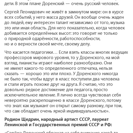
дети. В этом плане Доренский — очень русский человек.
Сергей Леонидович не живёт в замкнутом мире: он в курсе
всех событий, у него масса друзей. Он вообще очень жаден
до людей, ему интересен талант независимо от того, музыка
это или иная область. Для него показательно, когда человек
добивается определённых высот: это говорит не только
о природной одарённости, работоспособности,
но и о верности своей мечте, своему делу.
Что касается педагогики… Если взять классы многих ведущих
профессоров мирового уровня, то у Доренского, на мой
взгляд, пианисты играют наиболее разнообразно. Они
не имеют какого-то определенного отпечатка, нельзя
сказать — хорошо это или плохо. У Доренского никогда
не было так, чтобы вдруг в класс поступили два человека
и стали играть похоже друг на друга. Я считаю, что это
довольно редкое достижение для педагога, просто
исключительное явление. Я лично всегда чувствовал себя
невероятно раскрепощенно в классе Доренского, потому
что знал: как музыкант он открыт самому разному, при том,
что сам обладает очень яркой индивидуальностью».
Родион Щедрин,
народный артист СССР, лауреат
Ленинской и Государственных премий СССР и РФ: