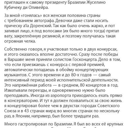
приглашен к самому президенту Бразилии Жуселино
Кубичеку ди Оливейра.
За мной «гонялась» вся женская половина страны
с требованием автографа. Девочки даже стали носить
прическу a’la Доренский. Так как было очень жарко, и пот
заливал лицо, я под волосами (их было много тогда) прятал
вату, закреплённую резинкой, и поэтому получалась такая
огромная челка.
Собственно говоря, я участвовал только в двух конкурсах,
и этого оказалось вполне достаточно. Сразу после победы
в Варшаве меня приняли солистом Госконцерта. Дело в том,
что если приезжаешь с конкурса с первой премией,
автоматически попадаешь в обойму концертирующих
музыкантов. С этого времени и до 80‑х годов — самый
интенсивный период моей исполнительской деятельности.
Это напряжённая работа — в среднем, 80 концертов в год.
Изматывали переезды, и одновременно нужно было
преподавать. Иногда из аэропорта приходилось ехать прямо
в консерваторию. И тут я должен похвалиться: за свою жизнь
я концертировал более чем в двухстах городах Советского
Союза и в 43 странах мира; во многих странах по нескольку
раз, в Японии, например, был более тридцати раз.
Много гастролировал по Бразилии. Я был во всех её крупных