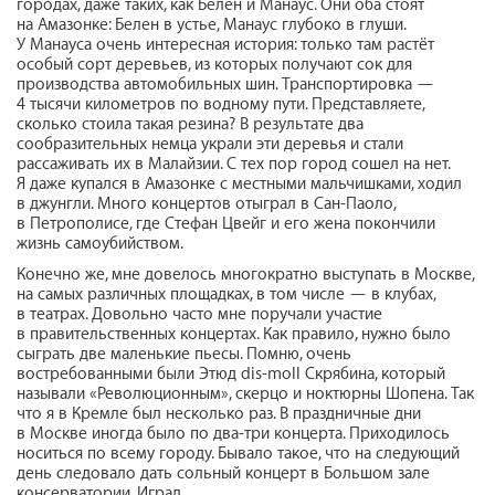
городах, даже таких, как Белен и Манаус. Они оба стоят
на Амазонке: Белен в устье, Манаус глубоко в глуши.
У Манауса очень интересная история: только там растёт
особый сорт деревьев, из которых получают сок для
производства автомобильных шин. Транспортировка —
4 тысячи километров по водному пути. Представляете,
сколько стоила такая резина? В результате два
сообразительных немца украли эти деревья и стали
рассаживать их в Малайзии. С тех пор город сошел на нет.
Я даже купался в Амазонке с местными мальчишками, ходил
в джунгли. Много концертов отыграл в Сан-Паоло,
в Петрополисе, где Стефан Цвейг и его жена покончили
жизнь самоубийством.
Конечно же, мне довелось многократно выступать в Москве,
на самых различных площадках, в том числе — в клубах,
в театрах. Довольно часто мне поручали участие
в правительственных концертах. Как правило, нужно было
сыграть две маленькие пьесы. Помню, очень
востребованными были Этюд dis-moll Скрябина, который
называли «Революционным», скерцо и ноктюрны Шопена. Так
что я в Кремле был несколько раз. В праздничные дни
в Москве иногда было по два-три концерта. Приходилось
носиться по всему городу. Бывало такое, что на следующий
день следовало дать сольный концерт в Большом зале
консерватории. Играл…