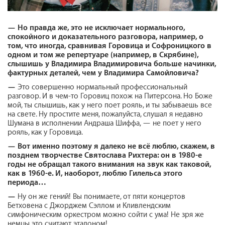
—
Но правда же, это не исключает нормального,
спокойного и доказательного разговора, например, о
том, что иногда, сравнивая Горовица и Софроницкого в
одном и том же репертуаре (например, в Скрябине),
слышишь у Владимира Владимировича больше начинки,
фактурных деталей, чем у Владимира Самойловича?
—
Это совершенно нормальный профессиональный
разговор. И в чем-то Горовиц похож на Питерсона. Но Боже
мой, ты слышишь, как у него поет рояль, и ты забываешь все
на свете. Ну простите меня, пожалуйста, слушал я недавно
Шумана в исполнении Андраша Шиффа, — не поет у него
рояль, как у Горовица.
—
Вот именно поэтому я далеко не всё люблю, скажем, в
позднем творчестве Святослава Рихтера: он в 1980-е
годы не обращал такого внимания на звук как таковой,
как в 1960-е. И, наоборот, люблю Гилельса этого
периода…
—
Ну он же гений! Вы понимаете, от пяти концертов
Бетховена с Джорджем Сэллом и Кливлендским
симфоническим оркестром можно сойти с ума! Не зря же
немцы это считают эталоном!