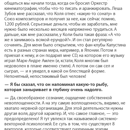
общаться мы начали тогда, когда он бросил Оркестр
кинематографии, чтобы что-то писать и аранжировать. Леша
Зубов мне рассказал, что Коля отнес «какую-то сонату» в
Союз композиторов и получил за нее, как сейчас помню,
1.200 рублей. Серьезные деньги, чтобы их заработать, мне
нужно было несколько месяцев напряженно трудиться. А
дальше, как мне рассказали, у Коли была такая фраза: «А что
же я занимаюсь всякой ерундой?». И он стал регулярно
сочинять. Для меня было открытием, что фан-клубы Капустина
есть в разных странах мира, например, в Японии. Потом я
приехал к нему, и он подарил мне CD, на котором его музыку
играл Марк-Андре Амлен (и, кстати, Коля многим был
недоволен в плане именно стиля). А потом он сам сел и
сыграл, — и я увидел, в какой он блестящей форме.
Непонятный, непостижимый был человек!
—
Я бы сказал, что он напоминал какую-то рыбу,
которая заныривает в глубину очень надолго.
—
Да, своеобразное сознание, ощущение собственной
невоплощенности. А на эту самую воплощенность, видимо, не
хватало нервной организации. Для этой деятельности нужны
другая воля, другой характер. И, что самое главное, — это
предопределено! Я тут увлекся так называемой системно-
векторной психологией. Ее суть в том, что существуют 8
векторов, которые соответствуют различным этапам