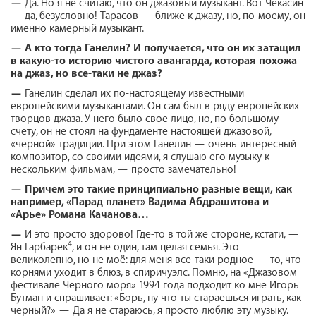
—
Да. Но я не считаю, что он джазовый музыкант. Вот Чекасин
— да, безусловно! Тарасов — ближе к джазу, но, по-моему, он
именно камерный музыкант.
—
А кто тогда Ганелин? И получается, что он их затащил
в какую-то историю чистого авангарда, которая похожа
на джаз, но все-таки не джаз?
—
Ганелин сделал их по-настоящему известными
европейскими музыкантами. Он сам был в ряду европейских
творцов джаза. У него было свое лицо, но, по большому
счету, он не стоял на фундаменте настоящей джазовой,
«черной» традиции. При этом Ганелин — очень интересный
композитор, со своими идеями, я слушаю его музыку к
нескольким фильмам, — просто замечательно!
—
Причем это такие принципиально разные вещи, как
например, «Парад планет» Вадима Абдрашитова и
«Арье» Романа Качанова…
—
И это просто здорово! Где-то в той же стороне, кстати, —
4
Ян Гарбарек
, и он не один, там целая семья. Это
великолепно, но не моё: для меня все-таки родное — то, что
корнями уходит в блюз, в спиричуэлс. Помню, на «Джазовом
фестивале Черного моря» 1994 года подходит ко мне Игорь
Бутман и спрашивает: «Борь, ну что ты стараешься играть, как
черный?» — Да я не стараюсь, я просто люблю эту музыку.