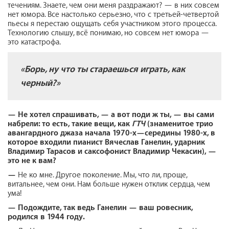
течениям. Знаете, чем они меня раздражают? — в них совсем
нет юмора. Все настолько серьезно, что с третьей-четвертой
пьесы я перестаю ощущать себя участником этого процесса.
Технологию слышу, всё понимаю, но совсем нет юмора —
это катастрофа.
«Борь, ну что ты стараешься играть, как
черный?»
—
Не хотел спрашивать, — а вот поди ж ты, — вы сами
набрели: то есть, такие вещи, как
ГТЧ
(знаменитое трио
авангардного джаза начала 1970-х—середины 1980-х, в
которое входили пианист Вячеслав Ганелин, ударник
Владимир Тарасов и саксофонист Владимир Чекасин), —
это не к вам?
—
Не ко мне. Другое поколение. Мы, что ли, проще,
витальнее, чем они. Нам больше нужен отклик сердца, чем
ума!
—
Подождите, так ведь Ганелин — ваш ровесник,
родился в 1944 году.