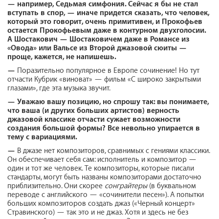
— например, Седьмая симфония. Сейчас я бы не стал
вступать в спор, — иначе придется сказать, что человек,
который это говорит, очень примитивен, и Прокофьев
остается Прокофьевым даже в контурном двухголосии.
А Шостакович — Шостаковичем даже в Романсе из
«Овода» или Вальсе из Второй джазовой сюиты —
проще, кажется, не напишешь.
—
Поразительно популярное в Европе сочинение! Но тут
отчасти Кубрик «виноват» — фильм «С широко закрытыми
глазами», где эта музыка звучит.
—
Уважаю вашу позицию, но спрошу так: вы понимаете,
что ваша (и других больших артистов) верность
джазовой классике отчасти сужает возможности
создания большой формы? Все невольно упирается в
тему с вариациями.
—
В джазе нет композиторов, сравнимых с гениями классики.
Он обеспечивает себя сам: исполнитель и композитор —
один и тот же человек. Те композиторы, которые писали
стандарты, могут быть названы композиторами достаточно
приблизительно. Они скорее
сонграйтеры
(в буквальном
переводе с английского — «сочинители песен»). А попытки
больших композиторов создать джаз («Черный концерт»
Стравинского) — так это и не джаз. Хотя и здесь не без