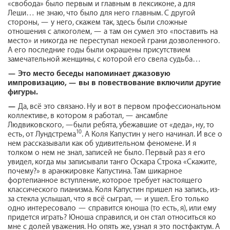
«свобода» было первым и главным в лексиконе, а для
Леши… не знаю, что было для него главным. С другой
стороны, — у него, скажем так, здесь были сложные
отношения с алкоголем, — а там он сумел это «поставить на
место» и никогда не переступал некоей грани дозволенного.
А его последние годы были окрашены присутствием
замечательной женщины, с которой его свела судьба…
—
Это место беседы напоминает джазовую
импровизацию, — вы в повествование включили другие
фигуры.
—
Да, всё это связано. Ну и вот в первом профессиональном
коллективе, в котором я работал, — ансамбле
Людвиковского, —были ребята, убежавшие от «деда», ну, то
10
есть, от Лундстрема
. А Коля Капустин у него начинал. И все о
нем рассказывали как об удивительном феномене. И я
толком о нем не знал, записей не было. Первый раз я его
увидел, когда мы записывали танго Оскара Строка «Скажите,
почему?» в аранжировке Капустина. Там шикарное
фортепианное вступление, которое требует настоящего
классического пианизма. Коля Капустин пришел на запись, из-
за стекла услышал, что я всё сыграл, — и ушел. Его только
одно интересовало — справится юноша (то есть, я), или ему
придется играть? Юноша справился, и он стал относиться ко
мне с долей уважения. Но опять же, узнал я это постфактум. А