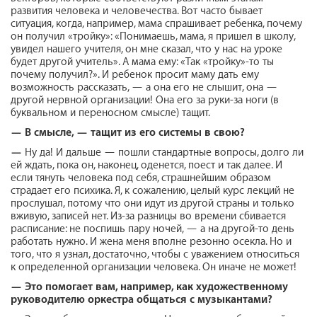
развития человека и человечества. Вот часто бывает
ситуация, когда, например, мама спрашивает ребенка, почему
он получил «тройку»: «Понимаешь, мама, я пришел в школу,
увидел нашего учителя, он мне сказал, что у нас на уроке
будет другой учитель». А мама ему: «Так «тройку»-то ты
почему получил?». И ребенок просит маму дать ему
возможность рассказать, — а она его не слышит, она —
другой нервной организации! Она его за руки-за ноги (в
буквальном и переносном смысле) тащит.
—
В смысле, — тащит из его системы в свою?
—
Ну да! И дальше — пошли стандартные вопросы, долго ли
ей ждать, пока он, наконец, оденется, поест и так далее. И
если тянуть человека под себя, страшнейшим образом
страдает его психика. Я, к сожалению, целый курс лекций не
прослушал, потому что они идут из другой страны и только
вживую, записей нет. Из-за разницы во времени сбивается
расписание: не поспишь пару ночей, — а на другой-то день
работать нужно. И жена меня вполне резонно осекла. Но и
того, что я узнал, достаточно, чтобы с уважением относиться
к определенной организации человека. Он иначе не может!
—
Это помогает вам, например, как художественному
руководителю оркестра общаться с музыкантами?