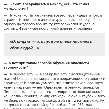
—
Значит, возвращаясь к началу, есть эта самая
методология?
—
Ну конечно! Ты же сначала всё это перепишешь, а потом
играешь. Ищешь свою аппликатуру, — ведь то, что удобно
одному джазовому музыканту, категорически неудобно
другому. И возникает постоянный тренинг, упражнения.
«Отрицать — это путь не очень честных с
сбой людей…»
—
А нет при таком способе обучения опасности
вторичности?
—
Не просто есть, — а вот прямо есть с восклицательным
знаком! Очень легко заиграться в подражание, что у многих и
происходит. И если вы думаете, что вашего покорного слугу
минула чаша сия, — нет! Одно время я безумно увлекался
Питерсоном, — и это совсем не зд
о
рово: он блистательный
концертный пианист, но мир его идей не очень глубок. У того
же Эванса он гораздо глубже: другой взгляд на гармонию. Ну
не зря же он назвал свой дебютный альбом 1957 года