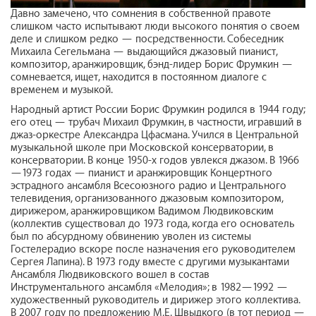
Давно замечено, что сомнения в собственной правоте
слишком часто испытывают люди высокого понятия о своем
деле и слишком редко — посредственности. Собеседник
Михаила Сегельмана — выдающийся джазовый пианист,
композитор, аранжировщик, бэнд-лидер Борис Фрумкин —
сомневается, ищет, находится в постоянном диалоге с
временем и музыкой.
Народный артист России Борис Фрумкин родился в 1944 году;
его отец — трубач Михаил Фрумкин, в частности, игравший в
джаз-оркестре Александра Цфасмана. Учился в Центральной
музыкальной школе при Московской консерватории, в
консерватории. В конце 1950-х годов увлекся джазом. В 1966
—1973 годах — пианист и аранжировщик Концертного
эстрадного ансамбля Всесоюзного радио и Центрального
телевидения, организованного джазовым композитором,
дирижером, аранжировщиком Вадимом Людвиковским
(коллектив существовал до 1973 года, когда его основатель
был по абсурдному обвинению уволен из системы
Гостелерадио вскоре после назначения его руководителем
Сергея Лапина). В 1973 году вместе с другими музыкантами
Ансамбля Людвиковского вошел в состав
Инструментального ансамбля «Мелодия»; в 1982—1992 —
художественный руководитель и дирижер этого коллектива.
В 2007 году по предложению М.Е. Швыдкого (в тот период —