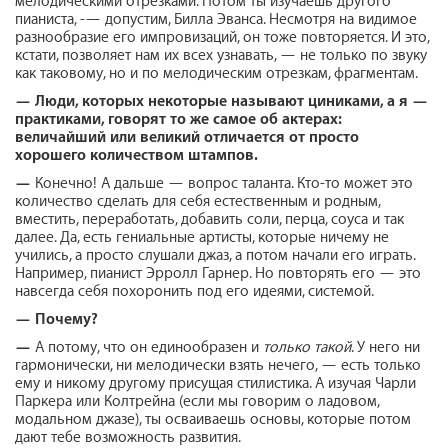
мелодическими отрезками. Потом ты изучаешь другого
пианиста, -— допустим, Билла Эванса. Несмотря на видимое
разнообразие его импровизаций, он тоже повторяется. И это,
кстати, позволяет нам их всех узнавать, — не только по звуку
как таковому, но и по мелодическим отрезкам, фрагментам.
—
Люди, которых некоторые называют циниками, а я —
практиками, говорят то же самое об актерах:
величайший или великий отличается от просто
хорошего количеством штампов
.
—
Конечно! А дальше — вопрос таланта. Кто-то может это
количество сделать для себя естественным и родным,
вместить, переработать, добавить соли, перца, соуса и так
далее. Да, есть гениальные артисты, которые ничему не
учились, а просто слушали джаз, а потом начали его играть.
Например, пианист Эрролл Гарнер. Но повторять его — это
навсегда себя похоронить под его идеями, системой.
—
Почему?
—
А потому, что он единообразен и
только такой
. У него ни
гармонически, ни мелодически взять нечего, — есть только
ему и никому другому присущая стилистика. А изучая Чарли
Паркера или Колтрейна (если мы говорим о ладовом,
модальном джазе), ты осваиваешь основы, которые потом
дают тебе возможность развития.