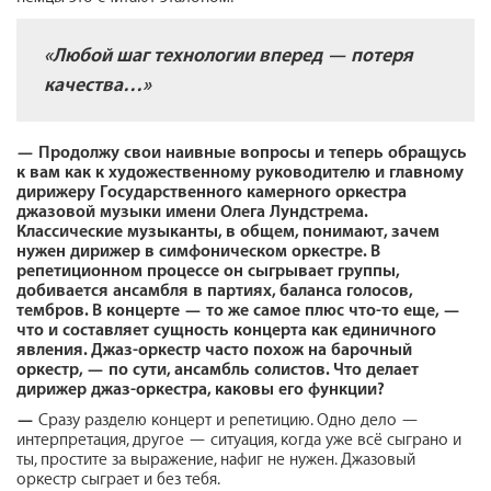
«Любой шаг технологии вперед — потеря
качества…»
—
Продолжу свои наивные вопросы и теперь обращусь
к вам как к художественному руководителю и главному
дирижеру Государственного камерного оркестра
джазовой музыки имени Олега Лундстрема.
Классические музыканты, в общем, понимают, зачем
нужен дирижер в симфоническом оркестре. В
репетиционном процессе он сыгрывает группы,
добивается ансамбля в партиях, баланса голосов,
тембров. В концерте — то же самое плюс что-то еще, —
что и составляет сущность концерта как единичного
явления. Джаз-оркестр часто похож на барочный
оркестр, — по сути, ансамбль солистов. Что делает
дирижер джаз-оркестра, каковы его функции?
—
Сразу разделю концерт и репетицию. Одно дело —
интерпретация, другое — ситуация, когда уже всё сыграно и
ты, простите за выражение, нафиг не нужен. Джазовый
оркестр сыграет и без тебя.