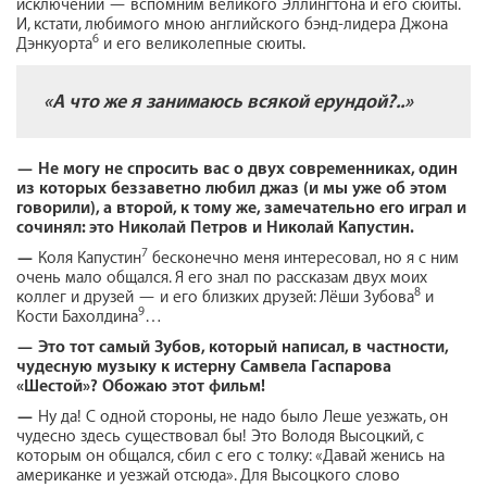
исключений — вспомним великого Эллингтона и его сюиты.
И, кстати, любимого мною английского бэнд-лидера Джона
6
Дэнкуорта
и его великолепные сюиты.
«А что же я занимаюсь всякой ерундой?..»
—
Не могу не спросить вас о двух современниках, один
из которых беззаветно любил джаз (и мы уже об этом
говорили), а второй, к тому же, замечательно его играл и
сочинял: это Николай Петров и Николай Капустин.
7
—
Коля Капустин
бесконечно меня интересовал, но я с ним
очень мало общался. Я его знал по рассказам двух моих
8
коллег и друзей — и его близких друзей: Лёши Зубова
и
9
Кости Бахолдина
…
—
Это тот самый Зубов, который написал, в частности,
чудесную музыку к истерну Самвела Гаспарова
«Шестой»? Обожаю этот фильм!
—
Ну да! С одной стороны, не надо было Леше уезжать, он
чудесно здесь существовал бы! Это Володя Высоцкий, с
которым он общался, сбил с его с толку: «Давай женись на
американке и уезжай отсюда». Для Высоцкого слово