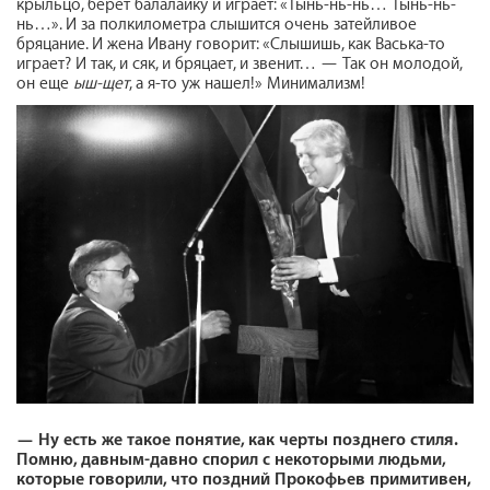
крыльцо, берет балалайку и играет: «Тынь-нь-нь… Тынь-нь-
нь…». И за полкилометра слышится очень затейливое
бряцание. И жена Ивану говорит: «Слышишь, как Васька-то
играет? И так, и сяк, и бряцает, и звенит… — Так он молодой,
он еще
ыш-щет
, а я-то уж нашел!» Минимализм!
—
Ну есть же такое понятие, как черты позднего стиля.
Помню, давным-давно спорил с некоторыми людьми,
которые говорили, что поздний Прокофьев примитивен,