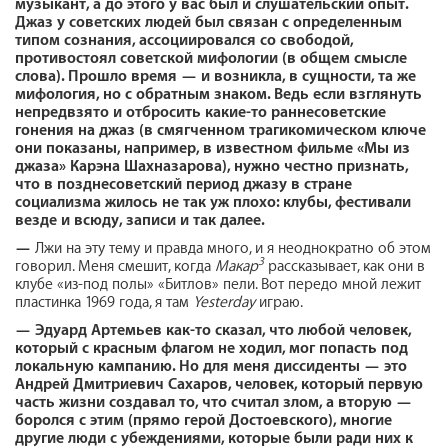
музыкант, а до этого у вас был и слушательский опыт.
Джаз у советских людей был связан с определенным
типом сознания, ассоциировался со свободой,
противостоял советской мифологии (в общем смысле
слова). Прошло время — и возникла, в сущности, та же
мифология, но с обратным знаком. Ведь если взглянуть
непредвзято и отбросить какие-то раннесоветские
гонения на джаз (в смягченном трагикомическом ключе
они показаны, например, в известном фильме «Мы из
джаза» Карэна Шахназарова), нужно честно признать,
что в позднесоветский период джазу в стране
социализма жилось не так уж плохо: клубы, фестивали
везде и всюду, записи и так далее
.
—
Лжи на эту тему и правда много, и я неоднократно об этом
3
говорил. Меня смешит, когда
Макар
рассказывает, как они в
клубе «из-под полы» «Битлов» пели. Вот передо мной лежит
пластинка 1969 года, я там
Yesterday
играю.
—
Эдуард Артемьев как-то сказал, что любой человек,
который с красным флагом не ходил, мог попасть под
локальную кампанию. Но для меня диссиденты — это
Андрей Дмитриевич Сахаров, человек, который первую
часть жизни создавал то, что считал злом, а вторую —
боролся с этим (прямо герой Достоевского), многие
другие люди с убеждениями, которые были ради них к