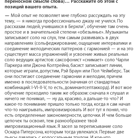
переносном смысле слова)… Расскажите об этом с
позиций вашего опыта.
—
Мой опыт не позволяет мне глубоко рассуждать на эту
тему, — я никогда профессионально джазу не учился. По
1
рассказам людей, учившихся в Беркли
, обучение там очень
простое и в значительной степени «обезьянье». Музыканты
записывают соло на слух, тем самым развиваясь в двух
направлениях (сольфеджирование, ощущение интервалики и
соединение мелодических паттернов с гармонией — и на это
существует масса упражнений) и усвоение живых реальных
соло ведущих артистов: саксофонист «снимает» соло Чарли
Паркера или Джона Колтрейна, басист записывает линии,
которые играли, допустим, Рэй Браун или Пол Чеймберс. Так
они постигают соединение гармонии и мелодии, причем
именно в последовательности (начиная от стандартных
комбинаций: I-VI-II-V, то есть, доминантсептаккорд). И вот мое
обучение проходило таким же образом: сначала я слушал и
ничего не понимал, — ну да, красиво, а дальше-то что? И
какое-то понимание пришло только тогда, когда я сам начал
что-то наигрывать, импровизировать И вот тут я понял, что
есть определенные закономерности, цепочки. И чем больше
цепочек ты освоил, тем разнообразнее твой
импровизационный язык. Я засел за переписывание соло
Оскара Питерсона, которым тогда увлекался. Первые две
пьесы давались с колоссальным трудом. И кое-что