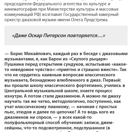
председателя Федерального агентства по культуре и
кинематографии при Министерстве культуры и массовых
коммуникаций РФ) возглавил Государственный камерный
оркестр джазовой музыки имени Олега Лундстрема.
«
Даже Оскар Питерсон повторяется…»
—
Борис Михайлович, каждый раз в беседе с джазовыми
музыкантами, я, как Барон из «Скупого рыцаря»
Пушкина перед открытием сундуков, испытываю «какое-
то неведомое чувство»: «приятно и страшно вместе». Так
что не сердитесь наивным вопросам классического
музыканта, безнадежно влюбленного в джаз. Первый:
вы прошли школу классического фортепиано, учились в
Центральной музыкальной школе, знаете процесс
изнутри. А потом стали джазменом. А можно ли джазу
научить так же четко, методологично, поступенно, как
учат классическому пианизму, — начиная с простых
пьес, этюдов и далее по цепочке? А то ведь кого из
джазменов ни спроси, — у всех какой-то
полуфольклорный способ обучения: записи, джем-
сейшны, что-то подсмотренное, подслушанное (в