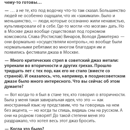
чему-то готовы…
—
… а не те, кто под водочку что-то там сказал. Большинство
людей не особенно ощущали, что их «зажимали». Было и
меньшинство, — люди, которые осознанно жили ненавистью,
культивировали её в себе. Где-то могли «по мозгам» дать. Но
в Москве джаз вообще существовал под горкомом
комсомола. Слава (Ростислав) Винаров, Володя Димитерко —
они формально «осуществляли контроль», но вообще были
нормальными ребятами: во многом благодаря им и
появились фестивали джаза в Москве.
—
Много критических стрел в советский джаз метали:
упрекали во вторичности и других грехах. Прошло
тридцать лет с тех пор, как его не стало (вместе со
страной). И оказалось, что, например, в позднесоветском
джазе было много интересного. Что вы сейчас об этом
думаете?
—
Вот когда-то я был в стане тех, кто говорил о вторичности.
Была у меня такая завиральная идея, что это
—
как
иностранный язык: ну представим, что ты говоришь на нем
без акцента, — но когда ты спишь, видишь сны на русском. А
они на родном говорят! До такой степени меня это
раздражало, что хотел весь этот джаз бросить.
—
Когда это было?