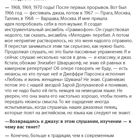
—
1968, 1969, 1970 годы! После первых прорывов. Вот был
1966 год — фестиваль джаза, потом в 1967 — Прага, Москва,
Таллин, в 1968 — Варшава, Москва. И мне пришла
идея попробовать себя в поп-музыке. Я создал
инструментальный ансамбль «Граммофон». Он существовал
недолго, так сказать, ансамбль «Мелодия» перебил. А потом
мое неприятие растворилось, но это меня надолго отравило.
Я перестал заниматься этим так серьезно, как нужно было.
Продолжал слушать, но это были пассивные упражнения. Я и
сейчас слушаю несколько часов в день — и классику, и джаз.
Кстати, обожаю Элизабет Шварцкопф, не знаю ей равных в
камерном репертуаре! Об опере говорить не буду, — есть
нюансы, но кто лучше неё и Джеффри Парсонса исполнил
«Любовь и жизнь женщины» Шумана? Не знаю. Сравниваю
потом это с нашей звездой Зарой Долухановой и понимаю,
что не надо было ей петь немцев на немецком языке. Не
уверен, что она знала его настолько хорошо, чтобы понять и
передать нюансы смысла. То же ощущение иногда
испытываешь, когда слушаешь наших джазовых певиц,
которые поют на английском, но языка как следуют не знают.
—
Возвращаясь к джазу: в этом слушании, изучении — к
чему вас тянет?
—
Конечно, больше к традиции, чем к современным