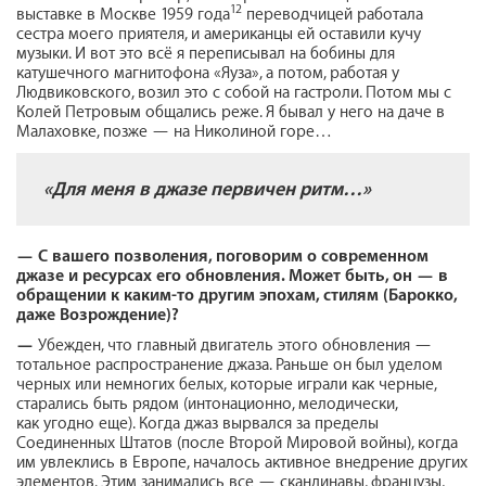
12
выставке в Москве 1959 года
переводчицей работала
сестра моего приятеля, и американцы ей оставили кучу
музыки. И вот это всё я переписывал на бобины для
катушечного магнитофона «Яуза», а потом, работая у
Людвиковского, возил это с собой на гастроли. Потом мы с
Колей Петровым общались реже. Я бывал у него на даче в
Малаховке, позже — на Николиной горе…
«Для меня в джазе первичен ритм…»
—
С вашего позволения, поговорим о современном
джазе и ресурсах его обновления. Может быть, он — в
обращении к каким-то другим эпохам, стилям (Барокко,
даже Возрождение)?
—
Убежден, что главный двигатель этого обновления —
тотальное распространение джаза. Раньше он был уделом
черных или немногих белых, которые играли как черные,
старались быть рядом (интонационно, мелодически,
как угодно еще). Когда джаз вырвался за пределы
Соединенных Штатов (после Второй Мировой войны), когда
им увлеклись в Европе, началось активное внедрение других
элементов. Этим занимались все — скандинавы, французы,