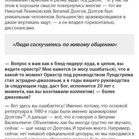
понимании гармонии и ритма задал Тед Джонс
. И у нас на
этом в хорошем смысле повернулись многие — тот же
Николай Левиновский, Виталий Долгов. Долгов был
уникальным человеком. Большинство аранжировщиков в
джазе вертикаль ищут, — а он владел горизонталью,
диссонансами.
«Люди соскучились по живому общению»
—
Вопрос к вам как к бэнд-лидеру: куда, в целом, вы
ведете оркестр
?
Мне кажется (я могу ошибаться), что в
какой-то момент Оркестр под руководством Лундстрема
стал
эстрадно-джазовым
, а в годы вашего руководства
(в следующем году, даст Бог, исполнится 20 лет с
момента, как вы возглавили коллектив) — более
джазовым?
—
Вот здесь вы ошибаетесь! Именно потому, что основой
репертуара в 1980-е годы были именно аранжировки
16
Долгова
. А дальше — всё, что я говорил о Виталии
Васильевиче. Объективно, как бы иногда грустно ни звучало,
сейчас — шаг назад от Долгова. И причин много. Например,
сейчас нет никакой официальной цензуры, но мы находимся в