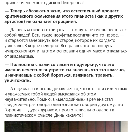
привез очень много дисков Питерсона!
—
Теперь абсолютно ясно, что естественный процесс
критического осмысления этого пианиста (как и других
артистов) не означает отрицания.
—
Да нельзя ничего отрицать — это путь не очень честных с
собой людей. Есть такие неофиты: постигли что-то новое, —
и стараются зачеркнуть все старое, которое их когда-то
увлекало. В корне неверно! Все равно, что постигнуть
импрессионизм и на этом основании одним махом отказаться
от академизма.
—
Полностью с вами согласен и подчеркну, что это
именно нечестно: внутри-то ты знаешь, что это классно,
и начинаешь с собой бороться, изживать, травить,
уничтожать.
—
А еще масла в огонь добавляет то, что кто-то из известных
и уважаемых тобой людей высказался об этом
неуважительно. Помню, в «мелодийные» времена стал
свидетелем разговора: один «знаток» говорил другому, что
Горовиц — дурак дураком, просто гениально одарен в
пианистическом смысле. Дичь какая-то!