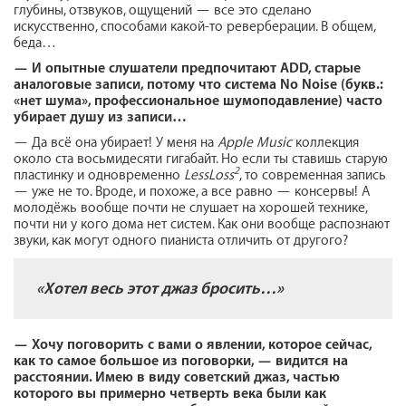
глубины, отзвуков, ощущений — все это сделано
искусственно, способами какой-то реверберации. В общем,
беда…
—
И опытные слушатели предпочитают
ADD
, старые
аналоговые записи, потому что система
No
Noise
(букв.:
«нет шума», профессиональное шумоподавление) часто
убирает душу из записи…
— Да всё она убирает! У меня на
Apple
Music
коллекция
около ста восьмидесяти гигабайт. Но если ты ставишь старую
2
пластинку и одновременно
LessLoss
, то современная запись
— уже не то. Вроде, и похоже, а все равно — консервы! А
молодёжь вообще почти не слушает на хорошей технике,
почти ни у кого дома нет систем. Как они вообще распознают
звуки, как могут одного пианиста отличить от другого?
«Хотел весь этот джаз бросить…»
—
Хочу поговорить с вами о явлении, которое сейчас,
как
то самое большое из поговорки, — видится на
расстоянии. Имею в виду советский джаз, частью
которого вы примерно четверть века были как