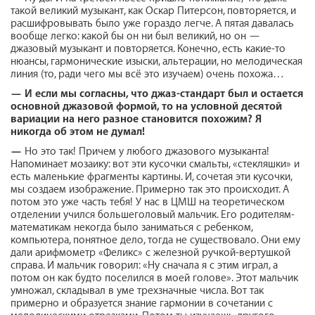
такой великий музыкант, как Оскар Питерсон, повторяется, и
расшифровывать было уже гораздо легче. А пятая давалась
вообще легко: какой бы он ни был великий, но он —
джазовый музыкант и повторяется. Конечно, есть какие-то
нюансы, гармонические изыски, альтерации, но мелодическая
линия (то, ради чего мы всё это изучаем) очень похожа…
—
И если мы согласны, что джаз-стандарт был и остается
основной джазовой формой, то на условной десятой
вариации на него разное становится похожим? Я
никогда об этом не думал!
—
Но это так! Причем у любого джазового музыканта!
Напоминает мозаику: вот эти кусочки смальты, «стекляшки» и
есть маленькие фрагменты картины. И, сочетая эти кусочки,
мы создаем изображение. Примерно так это происходит. А
потом это уже часть тебя! У нас в ЦМШ на теоретическом
отделении учился большеголовый мальчик. Его родителям-
математикам некогда было заниматься с ребенком,
компьютера, понятное дело, тогда не существовало. Они ему
дали арифмометр «Феликс» с железной ручкой-вертушкой
справа. И мальчик говорил: «Ну сначала я с этим играл, а
потом он как будто поселился в моей голове». Этот мальчик
умножал, складывал в уме трехзначные числа. Вот так
примерно и образуется знание гармонии в сочетании с