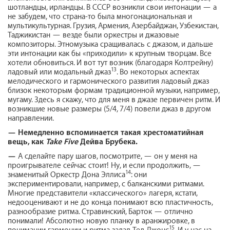
шотландцы, ирландцы. В СССР возникли свои интонации — а
не забудем, что страна-то была многонациональная и
мультикультурная. Грузия, Армения, Азербайджан, Узбекистан,
Таджикистан — везде были оркестры и джазовые
композиторы. Этномузыка сращивалась с джазом, и дальше
эти интонации как бы «приходили» к крупным творцам. Все
хотели обновиться. И вот тут возник (благодаря Колтрейну)
13
ладовый или модальный джаз
. Во некоторых аспектах
мелодического и гармонического развития ладовый джаз
близок некоторым формам традиционной музыки, например,
мугаму. Здесь я скажу, что для меня в джазе первичен ритм. И
возникшие новые размеры (5/4, 7/4) повели джаз в другом
направлении.
—
Немедленно вспоминается такая хрестоматийная
вещь, как
Take
Five
Дейва Брубека.
—
А сделайте пару шагов, посмотрите, — он у меня на
проигрывателе сейчас стоит! Ну, и если продолжить, —
14
знаменитый Оркестр Дона Эллиса
: они
экспериментировали, например, с балканскими ритмами.
Многие представители «классического» лагеря, кстати,
недооценивают и не до конца понимают всю пластичность,
разнообразие ритма. Стравинский, Барток — отлично
понимали! Абсолютно новую планку в аранжировке, в
15