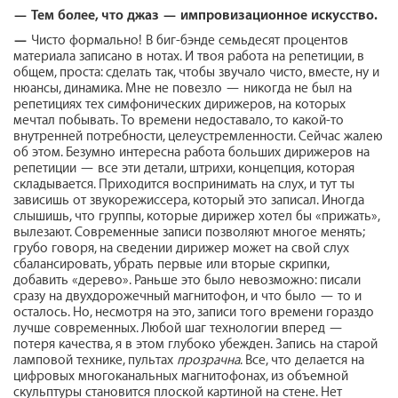
—
Тем более, что джаз — импровизационное искусство.
—
Чисто формально! В биг-бэнде семьдесят процентов
материала записано в нотах. И твоя работа на репетиции, в
общем, проста: сделать так, чтобы звучало чисто, вместе, ну и
нюансы, динамика. Мне не повезло — никогда не был на
репетициях тех симфонических дирижеров, на которых
мечтал побывать. То времени недоставало, то какой-то
внутренней потребности, целеустремленности. Сейчас жалею
об этом. Безумно интересна работа больших дирижеров на
репетиции — все эти детали, штрихи, концепция, которая
складывается. Приходится воспринимать на слух, и тут ты
зависишь от звукорежиссера, который это записал. Иногда
слышишь, что группы, которые дирижер хотел бы «прижать»,
вылезают. Современные записи позволяют многое менять;
грубо говоря, на сведении дирижер может на свой слух
сбалансировать, убрать первые или вторые скрипки,
добавить «дерево». Раньше это было невозможно: писали
сразу на двухдорожечный магнитофон, и что было — то и
осталось. Но, несмотря на это, записи того времени гораздо
лучше современных. Любой шаг технологии вперед —
потеря качества, я в этом глубоко убежден. Запись на старой
ламповой технике, пультах
прозрачна
. Все, что делается на
цифровых многоканальных магнитофонах, из объемной
скульптуры становится плоской картиной на стене. Нет