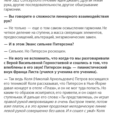
New
Jazz
Conceptions
(«Новые идеи джаза»). Другая левая
рука, другие последовательности, другое обыгрывание
гармонии.
—
Вы говорите о сложности линеарного взаимодействия
рук?
—
Не только — еще о том самом осмыслении гармонии. Не
четкое деление на ступени, а масса связующих элементов,
предвосхищений, альтераций, энгармонических замен.
—
И в этом Эванс сильнее Питерсона?
—
Сильнее. Но Питерсон роскошен.
—
Не могу не вспомнить, что когда-то мы разговаривали
с Верой Васильевной Горностаевой и сошлись в том, что
влюблены в его звук! Питерсон ведь — пианистический
внук Франца Листа (учился у ученика его ученика).
—
Так ведь Коля (Николай Арнольдович) Петров восхищался
его техникой! Коля рассказывал, что Питерсон в Нью-Йорке
давал концерт в отеле «Плаза», и он не мог туда попасть. Но
каким-то образом исхитрился, его привели, и он сидел на
ступеньках. И дальше его слова: «
Ты представляешь, он играл
правой рукой импровизацию в очень быстром темпе, потом
взял платок, а в это время продолжал мелодическую линию
левой рукой совершенно без швов. И я сошел с ума
!» Коля