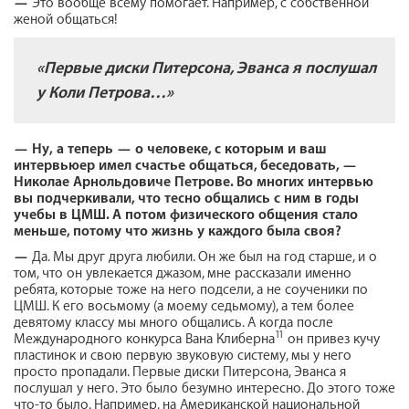
—
Это вообще всему помогает. Например, с собственной
женой общаться!
«Первые диски Питерсона, Эванса я послушал
у Коли Петрова…»
—
Ну
,
а теперь — о человеке, с которым и ваш
интервьюер имел счастье общаться
,
беседовать, —
Николае Арнольдовиче Петрове. Во многих интервью
вы подчеркивали, что тесно общались с ним в годы
учебы в ЦМШ. А потом физического общения стало
меньше, потому что жизнь у каждого была своя?
—
Да. Мы друг друга любили. Он же был на год старше, и о
том, что он увлекается джазом, мне рассказали именно
ребята, которые тоже на него подсели, а не соученики по
ЦМШ. К его восьмому (а моему седьмому), а тем более
девятому классу мы много общались. А когда после
11
Международного конкурса Вана Клиберна
он привез кучу
пластинок и свою первую звуковую систему, мы у него
просто пропадали. Первые диски Питерсона, Эванса я
послушал у него. Это было безумно интересно. До этого тоже
что-то было. Например, на Американской национальной