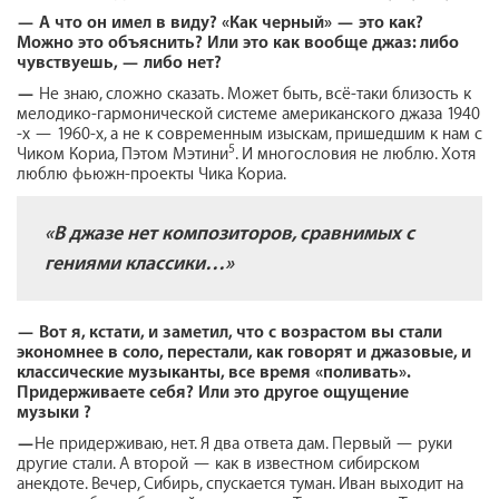
—
А что он имел в виду? «Как черный» — это как?
Можно это объяснить? Или это как вообще джаз: либо
чувствуешь, — либо нет?
—
Не знаю, сложно сказать. Может быть, всё-таки близость к
мелодико-гармонической системе американского джаза 1940
-х — 1960-х, а не к современным изыскам, пришедшим к нам с
5
Чиком Кориа, Пэтом Мэтини
. И многословия не люблю. Хотя
люблю фьюжн-проекты Чика Кориа.
«
В джазе нет композиторов, сравнимых с
гениями классики
…»
—
Вот я, кстати, и заметил, что с возрастом вы стали
экономнее в соло, перестали, как говорят и джазовые, и
классические музыканты, все время «поливать».
Придерживаете себя? Или это другое ощущение
музыки
?
—
Не придерживаю, нет. Я два ответа дам. Первый — руки
другие стали. А второй — как в известном сибирском
анекдоте. Вечер, Сибирь, спускается туман. Иван выходит на