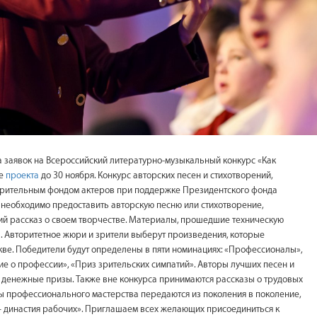
а заявок на Всероссийский литературно-музыкальный конкурс «Как
те
проекта
до 30 ноября. Конкурс авторских песен и стихотворений,
ворительным фондом актеров при поддержке Президентского фонда
е необходимо предоставить авторскую песню или стихотворение,
кий рассказ о своем творчестве. Материалы, прошедшие техническую
а. Авторитетное жюри и зрители выберут произведения, которые
кве. Победители будут определены в пяти номинациях: «Профессионалы»,
ие о профессии», «Приз зрительских симпатий». Авторы лучших песен и
и денежные призы. Также вне конкурса принимаются рассказы о трудовых
еты профессионального мастерства передаются из поколения в поколение,
 – династия рабочих». Приглашаем всех желающих присоединиться к