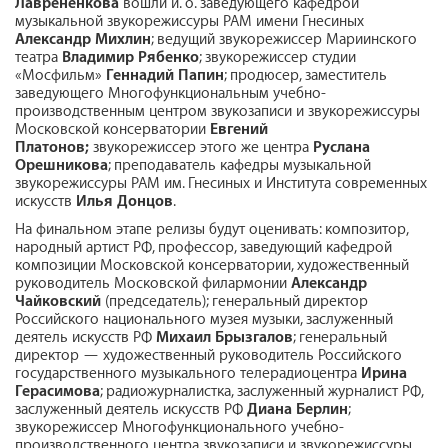
Лаврененкова
вошли и. о. заведующего кафедрой
музыкальной звукорежиссуры РАМ имени Гнесиных
Александр Михлин
; ведущий звукорежиссер Мариинского
театра
Владимир Рябенко
; звукорежиссер студии
«Мосфильм»
Геннадий Папин
; продюсер, заместитель
заведующего Многофункциональным учебно-
производственным центром звукозаписи и звукорежиссуры
Московской консерватории
Евгений
Платонов;
звукорежиссер этого же центра
Руслана
Орешникова
; преподаватель кафедры музыкальной
звукорежиссуры РАМ им. Гнесиных и Института современных
искусств
Илья Донцов
.
На финальном этапе релизы будут оценивать: композитор,
народный артист РФ, профессор, заведующий кафедрой
композиции Московской консерватории, художественный
руководитель Московской филармонии
Александр
Чайковский
(председатель); генеральный директор
Российского национального музея музыки, заслуженный
деятель искусств РФ
Михаил Брызгалов
; генеральный
директор — художественный руководитель Российского
государственного музыкального телерадиоцентра
Ирина
Герасимова
; радиожурналистка, заслуженный журналист РФ,
заслуженный деятель искусств РФ
Диана Берлин
;
звукорежиссер Многофункционального учебно-
производственного центра звукозаписи и звукорежиссуры