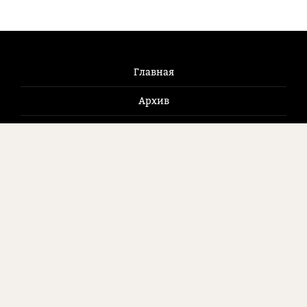
Главная
Архив
Новости
Журнал
Как купить
Контакты
125009, Москва, Брюсов пер., д. 2/14, стр. 8
8 (495) 507 9281
pianoforum@mail.ru