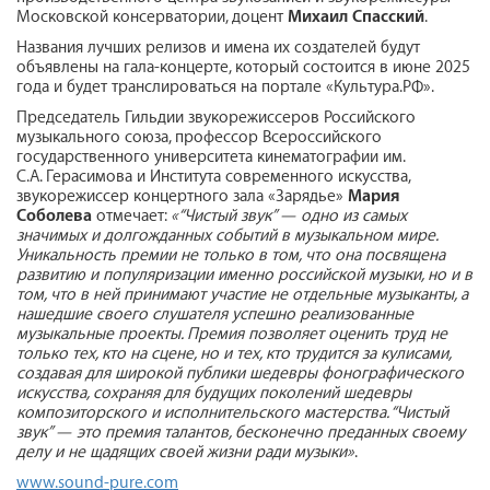
Московской консерватории, доцент
Михаил Спасский
.
Названия лучших релизов и имена их создателей будут
объявлены на гала-концерте, который состоится в июне 2025
года и будет транслироваться на портале «Культура.РФ».
Председатель Гильдии звукорежиссеров Российского
музыкального союза, профессор Всероссийского
государственного университета кинематографии им.
С.А. Герасимова и Института современного искусства,
звукорежиссер концертного зала «Зарядье»
Мария
Соболева
отмечает:
«“Чистый звук” — одно из самых
значимых и долгожданных событий в музыкальном мире.
Уникальность премии не только в том, что она посвящена
развитию и популяризации именно российской музыки, но и в
том, что в ней принимают участие не отдельные музыканты, а
нашедшие своего слушателя успешно реализованные
музыкальные проекты. Премия позволяет оценить труд не
только тех, кто на сцене, но и тех, кто трудится за кулисами,
создавая для широкой публики шедевры фонографического
искусства, сохраняя для будущих поколений шедевры
композиторского и исполнительского мастерства. “Чистый
звук” — это премия талантов, бесконечно преданных своему
делу и не щадящих своей жизни ради музыки»
.
www.sound-pure.com