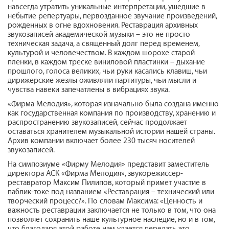
навсегда утратить уникальные интерпретации, ушедшие в
небытие репертуары, первозданное звучание произведений,
рожденных в огне вдохновения. Реставрация архивных
звукозаписей академической музыки – это не просто
техническая задача, а священный долг перед временем,
культурой и человечеством. В каждом шорохе старой
пленки, в каждом треске виниловой пластинки – дыхание
прошлого, голоса великих, чьи руки касались клавиш, чьи
дирижерские жезлы оживляли партитуры, чьи мысли и
чувства навеки запечатлены в вибрациях звука.
«Фирма Мелодия», которая изначально была создана именно
как государственная компания по производству, хранению и
распространению звукозаписей, сейчас продолжает
оставаться хранителем музыкальной истории нашей страны.
Архив компании включает более 230 тысяч носителей
звукозаписей.
На симпозиуме «Фирму Мелодия» представит заместитель
директора АСК «Фирма Мелодия», звукорежиссер-
реставратор Максим Пилипов, который примет участие в
паблик-токе под названием «Реставрация – технический или
творческий процесс?». По словам Максима: «Ценность и
важность реставрации заключается не только в том, что она
позволяет сохранить наше культурное наследие, но и в том,
что благодаря этой работе нам удается передать это