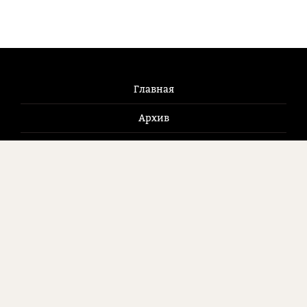
Главная
Архив
Новости
Журнал
Как купить
Контакты
125009, Москва, Брюсов пер., д. 2/14, стр. 8
8 (495) 507 9281