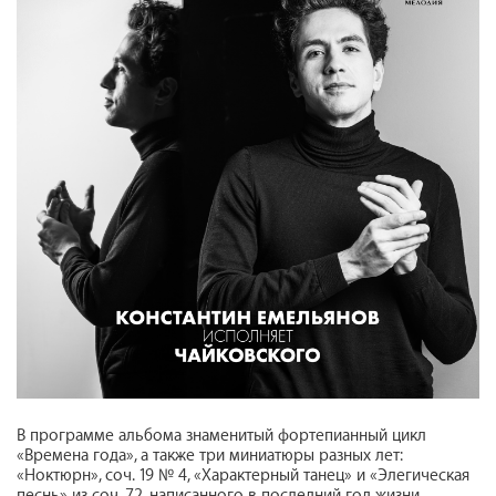
В программе альбома знаменитый фортепианный цикл
«Времена года», а также три миниатюры разных лет:
«Ноктюрн», соч. 19 № 4, «Характерный танец» и «Элегическая
песнь» из соч. 72, написанного в последний год жизни