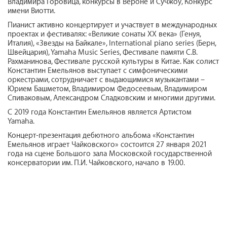
Владимира Горовица, конкурсы в Вероне и Сучжоу, Конкурс
имени Виотти.
Пианист активно концертирует и участвует в международных
проектах и фестивалях: «Великие сонаты ХХ века» (Генуя,
Италия), «Звезды на Байкале», International piano series (Берн,
Швейцария), Yamaha Music Series, Фестивале памяти С.В.
Рахманинова, Фестивале русской культуры в Китае. Как солист
Константин Емельянов выступает с симфоническими
оркестрами, сотрудничает с выдающимися музыкантами –
Юрием Башметом, Владимиром Федосеевым, Владимиром
Спиваковым, Александром Сладковским и многими другими.
С 2019 года Константин Емельянов является Артистом
Yamaha.
Концерт-презентация дебютного альбома «Константин
Емельянов играет Чайковского» состоится 27 января 2021
года на сцене Большого зала Московской государственной
консерватории им. П.И. Чайковского, начало в 19.00.