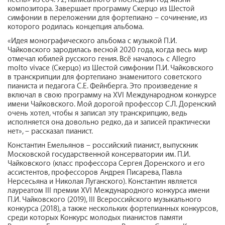
композитора. Завершает программу Скерцо из Шестой
симфонии в переложении для фортепиано – сочинение, из
которого родилась концепция альбома.
«Идея монографического альбома с музыкой П.И.
Чайковского зародилась весной 2020 года, когда весь мир
отмечал юбилей русского гения. Всё началось с Allegro
molto vivace (Скерцо) из Шестой симфонии П.И. Чайковского
в транскрипции для фортепиано знаменитого советского
пианиста и педагога С.Е. Фейнберга. Это произведение я
включал в свою программу на XVI Международном конкурсе
имени Чайковского. Мой дорогой профессор С.Л. Доренский
очень хотел, чтобы я записал эту транскрипцию, ведь
исполняется она довольно редко, да и записей практически
нет», – рассказал пианист.
Константин Емельянов – российский пианист, выпускник
Московской государственной консерватории им. П.И.
Чайковского (класс профессора Сергея Доренского и его
ассистентов, профессоров Андрея Писарева, Павла
Нерсесьяна и Николая Луганского). Константин является
лауреатом III премии XVI Международного конкурса имени
П.И. Чайковского (2019), III Всероссийского музыкального
конкурса (2018), а также нескольких фортепианных конкурсов,
среди которых Конкурс молодых пианистов памяти