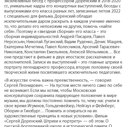
эксклюзивных бесед с профессором Доренским в 2018-2020
г.г., уникальные кадры его концертных выступлений, беседы с
выпускниками его класса разных лет, записанные летом 2022
г. специально для фильма. Доренский обладал
исключительным даром раскрыть в каждом ученике именно
то, что делало его непохожим на других, помочь «найти
себя». Поэтому и «звездная сборная» его класса – это
сборная индивидуальностей: Андрей Писарев, Павел
Нерсесьян, Николай Луганский, Вадим Руденко, Денис Мацуев,
Екатерина Мечетина, Павел Колесников, Арсений Тарасевич-
Николаев, Константин Емельянов, Алексей Мельников… Все
они предстают в фильме в двух ипостасях: рассказчиков и
исполнителей. Записи их выступлений – это главные штрихи к
портрету легендарного профессора, вторую половину своей
творческой жизни посвятившего исключительно педагогике.
«В искусстве очень важна преемственность, — говорил
Сергей Леонидович. — На пустом месте ничего само по себе
не возникает. Если мы хотим, чтобы Московская
консерватория сохранила лидирующее положение в мире
музыки, мы должны постоянно помнить то, чему нас учили в
свое время Игумнов, Гольденвейзер, Нейгауз и Фейнберг,
Оборин и Гинзбург… Помнить и опираться на их
художественные принципы в новых условиях». Фильм
«Сергей Доренский. Штрихи к портрету» — об этом. О
русской фортепианной школе и исторической памяти. О